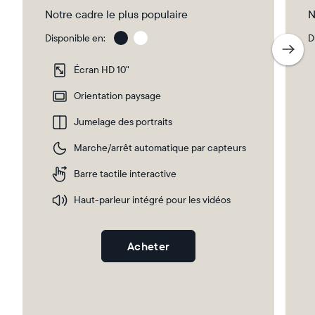
Notre cadre le plus populaire
N
Disponible en:
D
Gravel
Gra
wit
Écran HD 10"
Whi
Ma
Orientation paysage
Jumelage des portraits
Sélectionnez votre localisation
Marche/arrêt automatique par capteurs
Barre tactile interactive
Actuelle
Haut-parleur intégré pour les vidéos
France
Français
Choisissez votre localisation
Acheter
Choisir la langue: