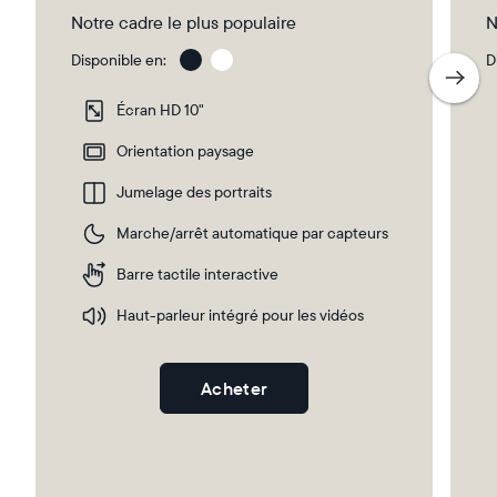
Notre cadre le plus populaire
N
Disponible en:
D
Gravel
Gra
wit
Écran HD 10"
Whi
Ma
Orientation paysage
Jumelage des portraits
Sélectionnez votre localisation
Marche/arrêt automatique par capteurs
Barre tactile interactive
Actuelle
Haut-parleur intégré pour les vidéos
France
Français
Choisissez votre localisation
Acheter
Choisir la langue: