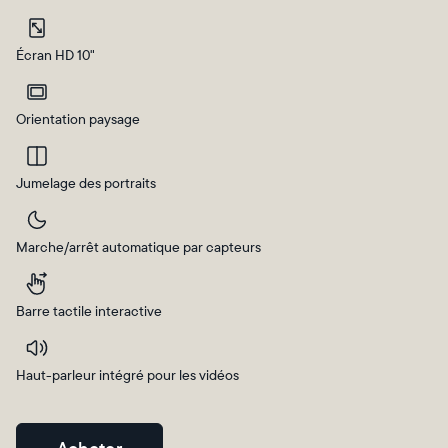
Sélectionnez votre localisation
Écran HD 10"
Actuelle
Orientation paysage
France
Français
Choisissez votre localisation
Jumelage des portraits
Marche/arrêt automatique par capteurs
Choisir la langue:
Barre tactile interactive
Haut-parleur intégré pour les vidéos
Continuer