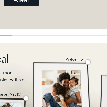
Acheter
al
Walden 15"
res sont
irs, petits ou
arver Mat 10"