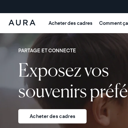
Acheter des cadres
Comment ça
Aura Frames
PARTAGE ET CONNECTE
Exposez vos
souvenirs préfé
Acheter des cadres